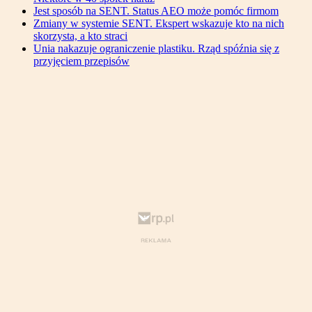
Jest sposób na SENT. Status AEO może pomóc firmom
Zmiany w systemie SENT. Ekspert wskazuje kto na nich
skorzysta, a kto straci
Unia nakazuje ograniczenie plastiku. Rząd spóźnia się z
przyjęciem przepisów