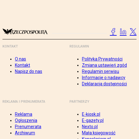
KONTAKT
REGULAMIN
O nas
Polityka Prywatności
Kontakt
Zmiana ustawień zgód
Napisz do nas
Regulamin serwisu
Informacje o nadawcy
Deklaracja dostępności
REKLAMA I PRENUMERATA
PARTNERZY
Reklama
E-kiosk.pl
Ogłoszenia
E-gazety.pl
Prenumerata
Nexto.pl
Archiwum
Mała księgowość