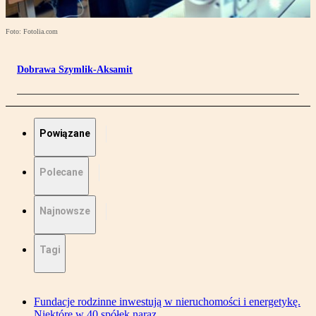
Foto: Fotolia.com
Dobrawa Szymlik-Aksamit
Powiązane
Polecane
Najnowsze
Tagi
Fundacje rodzinne inwestują w nieruchomości i energetykę.
Niektóre w 40 spółek naraz