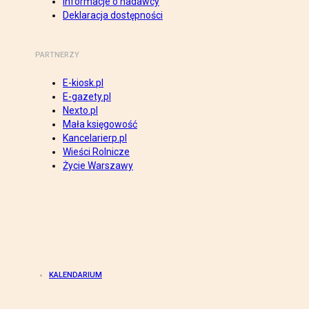
Informacje o nadawcy
Deklaracja dostępności
PARTNERZY
E-kiosk.pl
E-gazety.pl
Nexto.pl
Mała księgowość
Kancelarierp.pl
Wieści Rolnicze
Życie Warszawy
KALENDARIUM