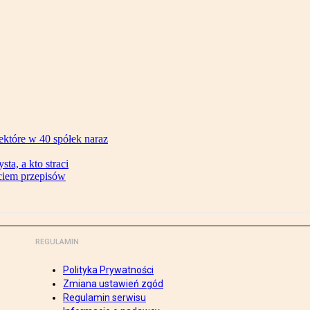
ektóre w 40 spółek naraz
ta, a kto straci
ęciem przepisów
REGULAMIN
Polityka Prywatności
Zmiana ustawień zgód
Regulamin serwisu