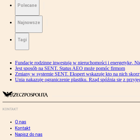
Polecane
Najnowsze
Tagi
Fundacje rodzinne inwestują w nieruchomości i energetykę. Ni
Jest sposób na SENT. Status AEO może pomóc firmom
Zmiany w systemie SENT. Ekspert wskazuje kto na nich skorzys
Unia nakazuje ograniczenie plastiku. Rząd spóźnia się z przyj
KONTAKT
O nas
Kontakt
Napisz do nas