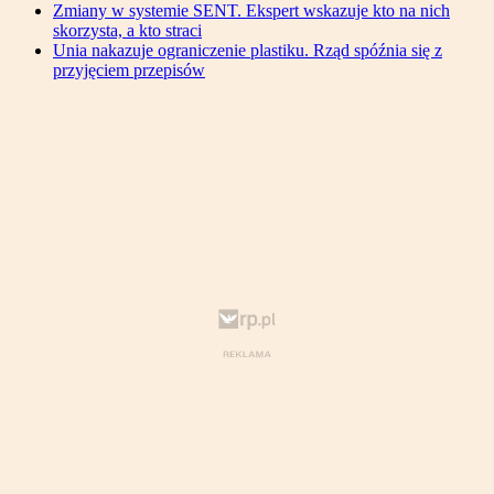
Zmiany w systemie SENT. Ekspert wskazuje kto na nich
skorzysta, a kto straci
Unia nakazuje ograniczenie plastiku. Rząd spóźnia się z
przyjęciem przepisów