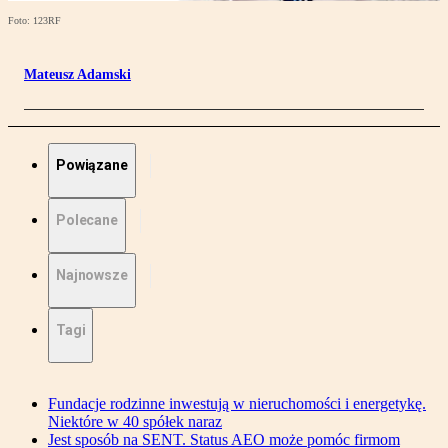
Foto: 123RF
Mateusz Adamski
Powiązane
Polecane
Najnowsze
Tagi
Fundacje rodzinne inwestują w nieruchomości i energetykę.
Niektóre w 40 spółek naraz
Jest sposób na SENT. Status AEO może pomóc firmom