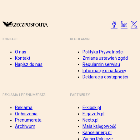
KONTAKT
REGULAMIN
O nas
Polityka Prywatności
Kontakt
Zmiana ustawień zgód
Napisz do nas
Regulamin serwisu
Informacje o nadawcy
Deklaracja dostępności
REKLAMA I PRENUMERATA
PARTNERZY
Reklama
E-kiosk.pl
Ogłoszenia
E-gazety.pl
Prenumerata
Nexto.pl
Archiwum
Mała księgowość
Kancelarierp.pl
Wieści Rolnicze