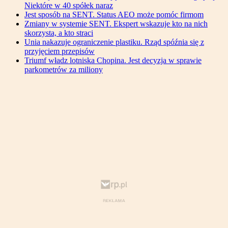
Niektóre w 40 spółek naraz
Jest sposób na SENT. Status AEO może pomóc firmom
Zmiany w systemie SENT. Ekspert wskazuje kto na nich
skorzysta, a kto straci
Unia nakazuje ograniczenie plastiku. Rząd spóźnia się z
przyjęciem przepisów
Triumf władz lotniska Chopina. Jest decyzja w sprawie
parkometrów za miliony