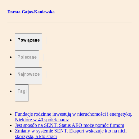
Dorota Gajos-Kaniewska
Powiązane
Polecane
Najnowsze
Tagi
Fundacje rodzinne inwestują w nieruchomości i energetykę.
Niektóre w 40 spółek naraz
Jest sposób na SENT. Status AEO może pomóc firmom
Zmiany w systemie SENT. Ekspert wskazuje kto na nich
skorzysta, a kto straci