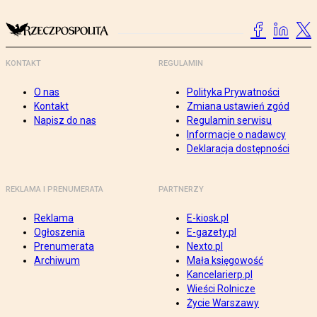
KONTAKT
REGULAMIN
O nas
Polityka Prywatności
Kontakt
Zmiana ustawień zgód
Napisz do nas
Regulamin serwisu
Informacje o nadawcy
Deklaracja dostępności
REKLAMA I PRENUMERATA
PARTNERZY
Reklama
E-kiosk.pl
Ogłoszenia
E-gazety.pl
Prenumerata
Nexto.pl
Archiwum
Mała księgowość
Kancelarierp.pl
Wieści Rolnicze
Życie Warszawy