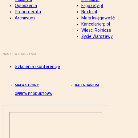
Ogłoszenia
E-gazety.pl
Prenumerata
Nexto.pl
Archiwum
Mała księgowość
Kancelarierp.pl
Wieści Rolnicze
Życie Warszawy
NASZE WYDARZENIA
Szkolenia i konferencje
MAPA STRONY
KALENDARIUM
OFERTA PRODUKTOWA