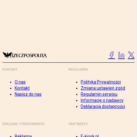
KONTAKT
REGULAMIN
O nas
Polityka Prywatności
Kontakt
Zmiana ustawień zgód
Napisz do nas
Regulamin serwisu
Informacje o nadawcy
Deklaracja dostępności
REKLAMA I PRENUMERATA
PARTNERZY
Reklama
E-kiosk.pl