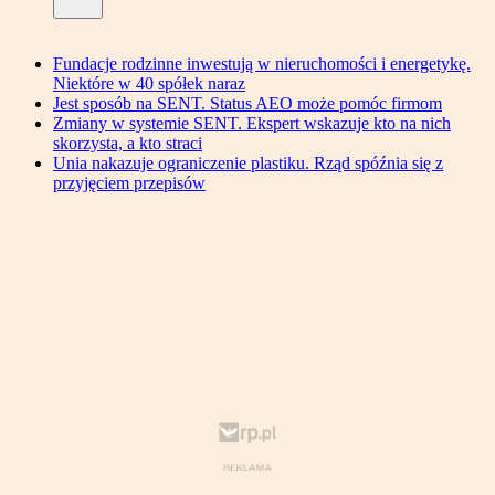
Fundacje rodzinne inwestują w nieruchomości i energetykę.
Niektóre w 40 spółek naraz
Jest sposób na SENT. Status AEO może pomóc firmom
Zmiany w systemie SENT. Ekspert wskazuje kto na nich
skorzysta, a kto straci
Unia nakazuje ograniczenie plastiku. Rząd spóźnia się z
przyjęciem przepisów