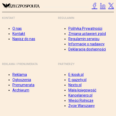
KONTAKT
REGULAMIN
O nas
Polityka Prywatności
Kontakt
Zmiana ustawień zgód
Napisz do nas
Regulamin serwisu
Informacje o nadawcy
Deklaracja dostępności
REKLAMA I PRENUMERATA
PARTNERZY
Reklama
E-kiosk.pl
Ogłoszenia
E-gazety.pl
Prenumerata
Nexto.pl
Archiwum
Mała księgowość
Kancelarierp.pl
Wieści Rolnicze
Życie Warszawy