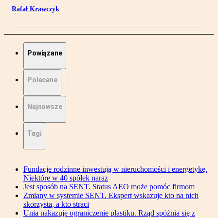
Rafał Krawczyk
Powiązane
Polecane
Najnowsze
Tagi
Fundacje rodzinne inwestują w nieruchomości i energetykę.
Niektóre w 40 spółek naraz
Jest sposób na SENT. Status AEO może pomóc firmom
Zmiany w systemie SENT. Ekspert wskazuje kto na nich
skorzysta, a kto straci
Unia nakazuje ograniczenie plastiku. Rząd spóźnia się z