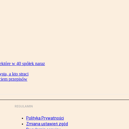
ektóre w 40 spółek naraz
ta, a kto straci
ęciem przepisów
REGULAMIN
Polityka Prywatności
Zmiana ustawień zgód