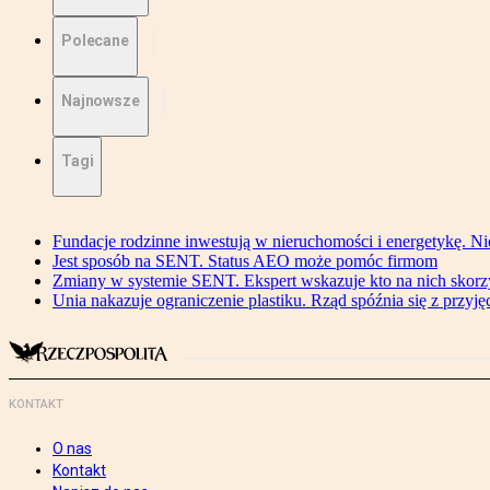
Polecane
Najnowsze
Tagi
Fundacje rodzinne inwestują w nieruchomości i energetykę. Ni
Jest sposób na SENT. Status AEO może pomóc firmom
Zmiany w systemie SENT. Ekspert wskazuje kto na nich skorzys
Unia nakazuje ograniczenie plastiku. Rząd spóźnia się z przyj
KONTAKT
O nas
Kontakt