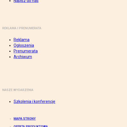
Napisz do nas
REKLAMA I PRENUMERATA
Reklama
Ogłoszenia
Prenumerata
Archiwum
NASZE WYDARZENIA
Szkolenia i konferencje
MAPA STRONY
OFERTA PRODUKTOWA