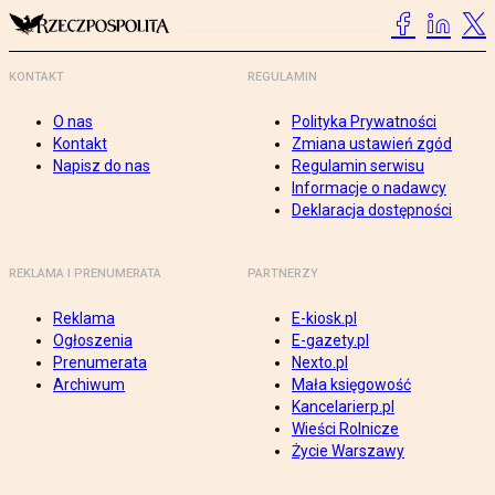
KONTAKT
REGULAMIN
O nas
Polityka Prywatności
Kontakt
Zmiana ustawień zgód
Napisz do nas
Regulamin serwisu
Informacje o nadawcy
Deklaracja dostępności
REKLAMA I PRENUMERATA
PARTNERZY
Reklama
E-kiosk.pl
Ogłoszenia
E-gazety.pl
Prenumerata
Nexto.pl
Archiwum
Mała księgowość
Kancelarierp.pl
Wieści Rolnicze
Życie Warszawy