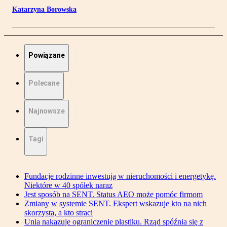
Katarzyna Borowska
Powiązane
Polecane
Najnowsze
Tagi
Fundacje rodzinne inwestują w nieruchomości i energetykę.
Niektóre w 40 spółek naraz
Jest sposób na SENT. Status AEO może pomóc firmom
Zmiany w systemie SENT. Ekspert wskazuje kto na nich
skorzysta, a kto straci
Unia nakazuje ograniczenie plastiku. Rząd spóźnia się z