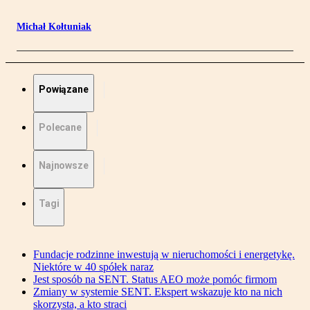
Michał Kołtuniak
Powiązane
Polecane
Najnowsze
Tagi
Fundacje rodzinne inwestują w nieruchomości i energetykę.
Niektóre w 40 spółek naraz
Jest sposób na SENT. Status AEO może pomóc firmom
Zmiany w systemie SENT. Ekspert wskazuje kto na nich
skorzysta, a kto straci