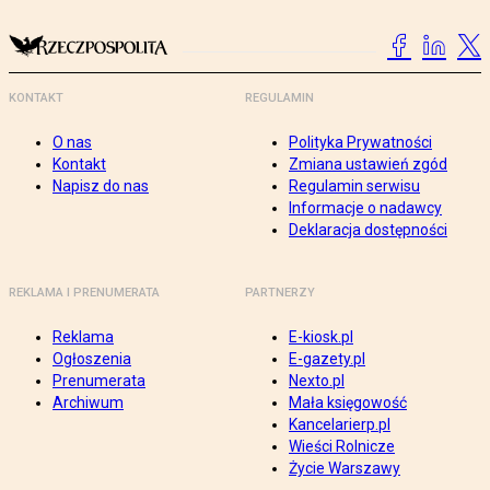
KONTAKT
REGULAMIN
O nas
Polityka Prywatności
Kontakt
Zmiana ustawień zgód
Napisz do nas
Regulamin serwisu
Informacje o nadawcy
Deklaracja dostępności
REKLAMA I PRENUMERATA
PARTNERZY
Reklama
E-kiosk.pl
Ogłoszenia
E-gazety.pl
Prenumerata
Nexto.pl
Archiwum
Mała księgowość
Kancelarierp.pl
Wieści Rolnicze
Życie Warszawy