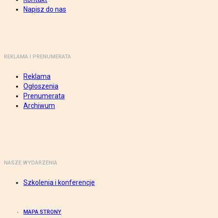
Napisz do nas
REKLAMA I PRENUMERATA
Reklama
Ogłoszenia
Prenumerata
Archiwum
NASZE WYDARZENIA
Szkolenia i konferencje
MAPA STRONY