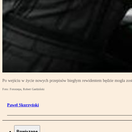
Po wejściu w życie nowych przepisów biegłym rewidentem będzie mogła zos
Foto: Fotorzepa, Robert Gardziński
Paweł Skurzyński
Powiązane