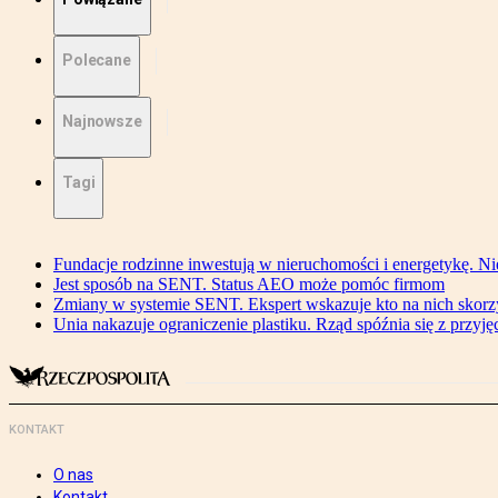
Polecane
Najnowsze
Tagi
Fundacje rodzinne inwestują w nieruchomości i energetykę. Ni
Jest sposób na SENT. Status AEO może pomóc firmom
Zmiany w systemie SENT. Ekspert wskazuje kto na nich skorzys
Unia nakazuje ograniczenie plastiku. Rząd spóźnia się z przyj
KONTAKT
O nas
Kontakt