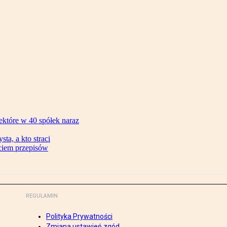
ektóre w 40 spółek naraz
ta, a kto straci
ęciem przepisów
REGULAMIN
Polityka Prywatności
Zmiana ustawień zgód