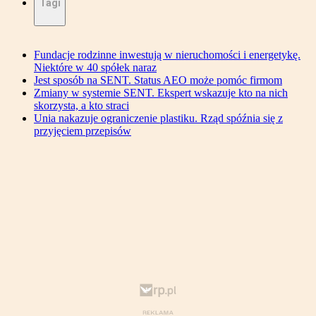
Tagi
Fundacje rodzinne inwestują w nieruchomości i energetykę.
Niektóre w 40 spółek naraz
Jest sposób na SENT. Status AEO może pomóc firmom
Zmiany w systemie SENT. Ekspert wskazuje kto na nich
skorzysta, a kto straci
Unia nakazuje ograniczenie plastiku. Rząd spóźnia się z
przyjęciem przepisów