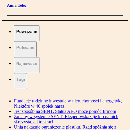
Anna Telec
Powiązane
Polecane
Najnowsze
Tagi
Fundacje rodzinne inwestują w nieruchomości i energetykę.
Niektóre w 40 spółek naraz
Jest sposób na SENT. Status AEO może pomóc firmom
Zmiany w systemie SENT. Ekspert wskazuje kto na nich
skorzysta, a kto straci
Unia nakazuje ograniczenie plastiku. Rząd spóźnia się z