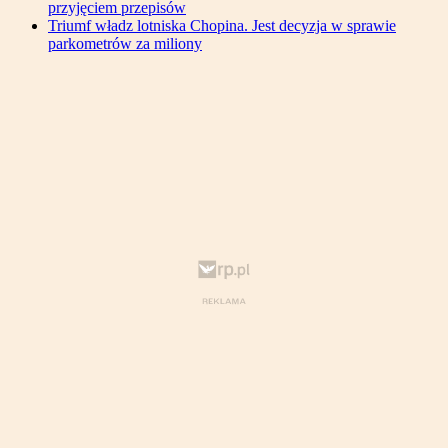
przyjęciem przepisów
Triumf władz lotniska Chopina. Jest decyzja w sprawie
parkometrów za miliony