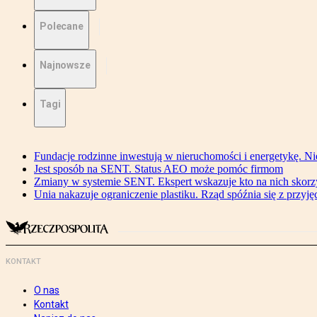
Polecane
Najnowsze
Tagi
Fundacje rodzinne inwestują w nieruchomości i energetykę. Ni
Jest sposób na SENT. Status AEO może pomóc firmom
Zmiany w systemie SENT. Ekspert wskazuje kto na nich skorzys
Unia nakazuje ograniczenie plastiku. Rząd spóźnia się z przyj
KONTAKT
O nas
Kontakt