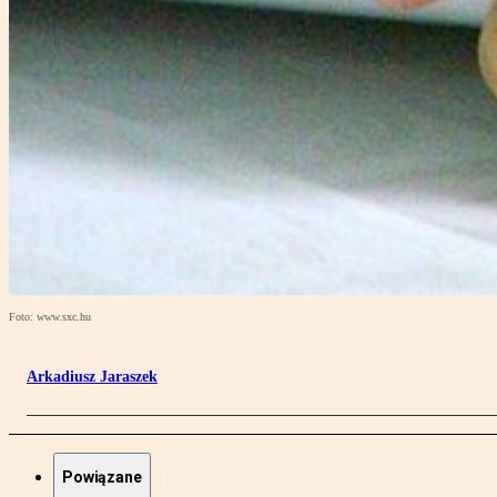
Foto: www.sxc.hu
Arkadiusz Jaraszek
Powiązane