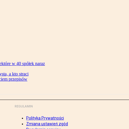
ektóre w 40 spółek naraz
ta, a kto straci
ęciem przepisów
REGULAMIN
Polityka Prywatności
Zmiana ustawień zgód