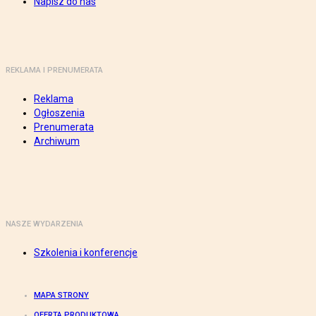
Napisz do nas
REKLAMA I PRENUMERATA
Reklama
Ogłoszenia
Prenumerata
Archiwum
NASZE WYDARZENIA
Szkolenia i konferencje
MAPA STRONY
OFERTA PRODUKTOWA