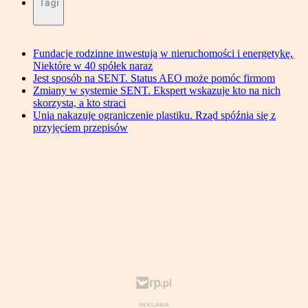
Tagi
Fundacje rodzinne inwestują w nieruchomości i energetykę.
Niektóre w 40 spółek naraz
Jest sposób na SENT. Status AEO może pomóc firmom
Zmiany w systemie SENT. Ekspert wskazuje kto na nich
skorzysta, a kto straci
Unia nakazuje ograniczenie plastiku. Rząd spóźnia się z
przyjęciem przepisów