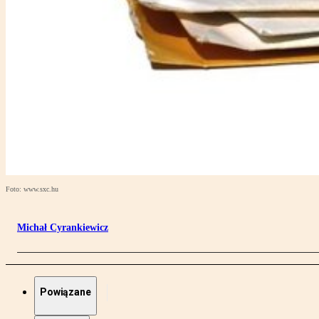
Foto: www.sxc.hu
Michał Cyrankiewicz
Powiązane