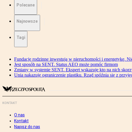
Polecane
Najnowsze
Tagi
Fundacje rodzinne inwestują w nieruchomości i energetykę. Ni
Jest sposób na SENT. Status AEO może pomóc firmom
Zmiany w systemie SENT. Ekspert wskazuje kto na nich skorzys
Unia nakazuje ograniczenie plastiku. Rząd spóźnia się z przyj
KONTAKT
O nas
Kontakt
Napisz do nas