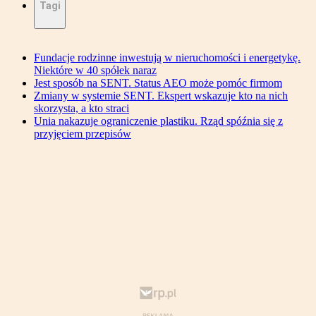
Tagi
Fundacje rodzinne inwestują w nieruchomości i energetykę.
Niektóre w 40 spółek naraz
Jest sposób na SENT. Status AEO może pomóc firmom
Zmiany w systemie SENT. Ekspert wskazuje kto na nich
skorzysta, a kto straci
Unia nakazuje ograniczenie plastiku. Rząd spóźnia się z
przyjęciem przepisów