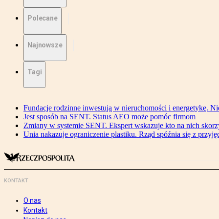
Polecane
Najnowsze
Tagi
Fundacje rodzinne inwestują w nieruchomości i energetykę. Ni
Jest sposób na SENT. Status AEO może pomóc firmom
Zmiany w systemie SENT. Ekspert wskazuje kto na nich skorzys
Unia nakazuje ograniczenie plastiku. Rząd spóźnia się z przyj
KONTAKT
O nas
Kontakt