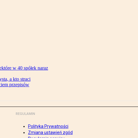
ektóre w 40 spółek naraz
ta, a kto straci
ęciem przepisów
REGULAMIN
Polityka Prywatności
Zmiana ustawień zgód