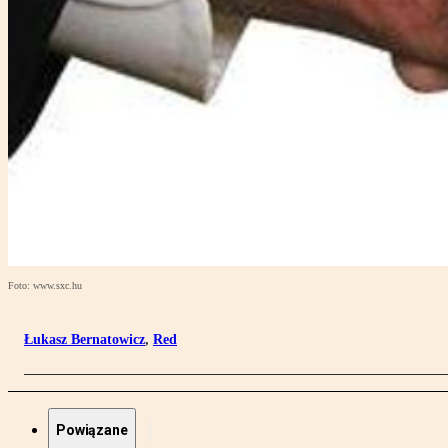
Foto: www.sxc.hu
Łukasz Bernatowicz
,
Red
Powiązane