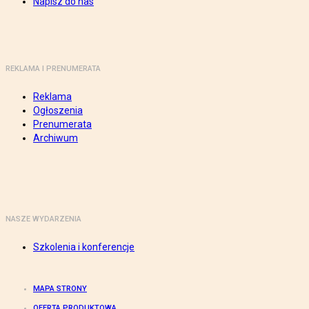
Napisz do nas
REKLAMA I PRENUMERATA
Reklama
Ogłoszenia
Prenumerata
Archiwum
NASZE WYDARZENIA
Szkolenia i konferencje
MAPA STRONY
OFERTA PRODUKTOWA