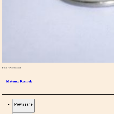
Foto: www.sxc.hu
Mateusz Rzemek
Powiązane