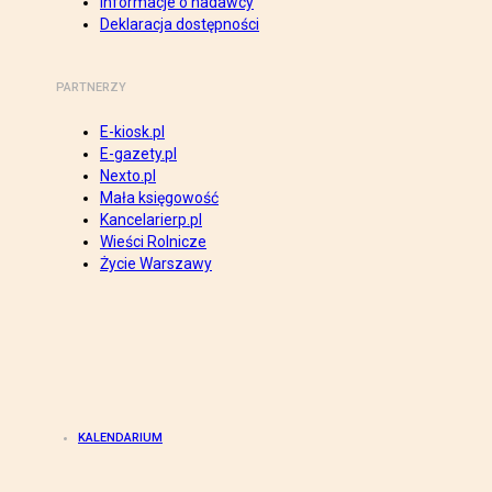
Informacje o nadawcy
Deklaracja dostępności
PARTNERZY
E-kiosk.pl
E-gazety.pl
Nexto.pl
Mała księgowość
Kancelarierp.pl
Wieści Rolnicze
Życie Warszawy
KALENDARIUM