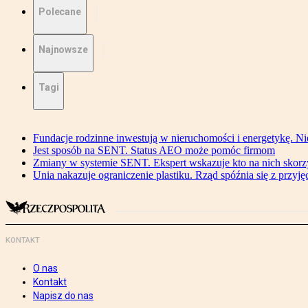
Polecane
Najnowsze
Tagi
Fundacje rodzinne inwestują w nieruchomości i energetykę. Ni
Jest sposób na SENT. Status AEO może pomóc firmom
Zmiany w systemie SENT. Ekspert wskazuje kto na nich skorzys
Unia nakazuje ograniczenie plastiku. Rząd spóźnia się z przyj
KONTAKT
O nas
Kontakt
Napisz do nas