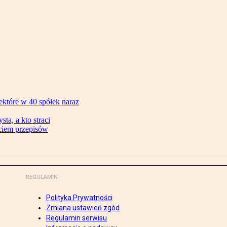
ektóre w 40 spółek naraz
ta, a kto straci
ęciem przepisów
REGULAMIN
Polityka Prywatności
Zmiana ustawień zgód
Regulamin serwisu