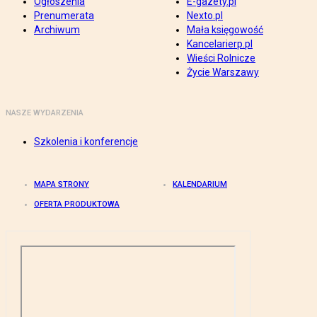
Ogłoszenia
E-gazety.pl
Prenumerata
Nexto.pl
Archiwum
Mała księgowość
Kancelarierp.pl
Wieści Rolnicze
Życie Warszawy
NASZE WYDARZENIA
Szkolenia i konferencje
MAPA STRONY
KALENDARIUM
OFERTA PRODUKTOWA