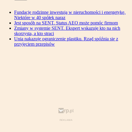
Fundacje rodzinne inwestują w nieruchomości i energetykę.
Niektóre w 40 spółek naraz
Jest sposób na SENT. Status AEO może pomóc firmom
Zmiany w systemie SENT. Ekspert wskazuje kto na nich
skorzysta, a kto straci
Unia nakazuje ograniczenie plastiku. Rząd spóźnia się z
przyjęciem przepisów