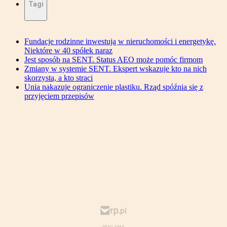
Tagi
Fundacje rodzinne inwestują w nieruchomości i energetykę.
Niektóre w 40 spółek naraz
Jest sposób na SENT. Status AEO może pomóc firmom
Zmiany w systemie SENT. Ekspert wskazuje kto na nich
skorzysta, a kto straci
Unia nakazuje ograniczenie plastiku. Rząd spóźnia się z
przyjęciem przepisów