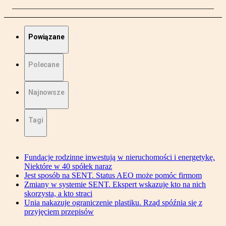
Powiązane
Polecane
Najnowsze
Tagi
Fundacje rodzinne inwestują w nieruchomości i energetykę.
Niektóre w 40 spółek naraz
Jest sposób na SENT. Status AEO może pomóc firmom
Zmiany w systemie SENT. Ekspert wskazuje kto na nich
skorzysta, a kto straci
Unia nakazuje ograniczenie plastiku. Rząd spóźnia się z
przyjęciem przepisów