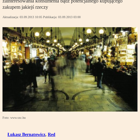
zainteresowania konsumenta bądź potencjalnego kupującego
zakupem jakiejś rzeczy
Aktualizacja:
03.09.2013 10:05
Publikacja:
03.09.2013 03:00
Foto: www.sxc.hu
Łukasz Bernatowicz
,
Red