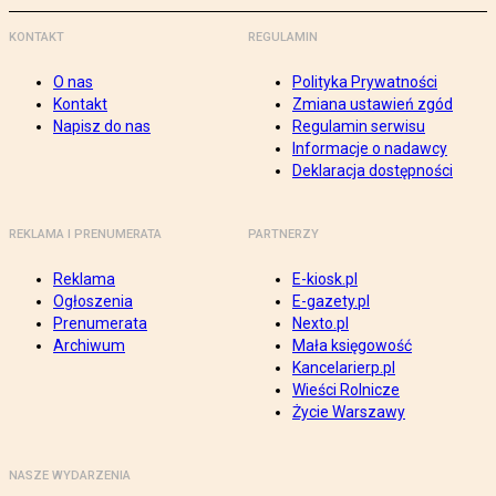
KONTAKT
REGULAMIN
O nas
Polityka Prywatności
Kontakt
Zmiana ustawień zgód
Napisz do nas
Regulamin serwisu
Informacje o nadawcy
Deklaracja dostępności
REKLAMA I PRENUMERATA
PARTNERZY
Reklama
E-kiosk.pl
Ogłoszenia
E-gazety.pl
Prenumerata
Nexto.pl
Archiwum
Mała księgowość
Kancelarierp.pl
Wieści Rolnicze
Życie Warszawy
NASZE WYDARZENIA