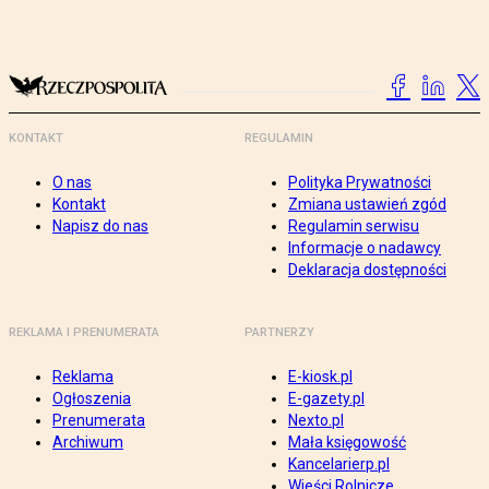
KONTAKT
REGULAMIN
O nas
Polityka Prywatności
Kontakt
Zmiana ustawień zgód
Napisz do nas
Regulamin serwisu
Informacje o nadawcy
Deklaracja dostępności
REKLAMA I PRENUMERATA
PARTNERZY
Reklama
E-kiosk.pl
Ogłoszenia
E-gazety.pl
Prenumerata
Nexto.pl
Archiwum
Mała księgowość
Kancelarierp.pl
Wieści Rolnicze