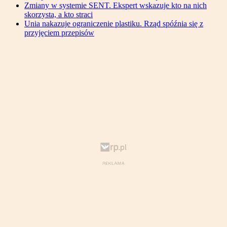
Zmiany w systemie SENT. Ekspert wskazuje kto na nich
skorzysta, a kto straci
Unia nakazuje ograniczenie plastiku. Rząd spóźnia się z
przyjęciem przepisów