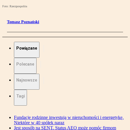
Foto: Rzeczpospolita
Tomasz Poznański
Powiązane
Polecane
Najnowsze
Tagi
Fundacje rodzinne inwestują w nieruchomości i energetykę.
Niektóre w 40 spółek naraz
Jest sposób na SENT. Status AEO może pomóc firmom