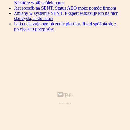
Niektóre w 40 spółek naraz
Jest sposób na SENT. Status AEO może pomóc firmom
Zmiany w systemie SENT. Ekspert wskazuje kto na nich
skorzysta, a kto straci
Unia nakazuje ograniczenie plastiku. Rząd spóźnia się z
przyjęciem przepisów