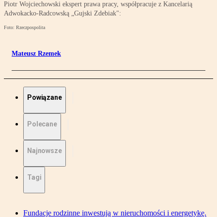
Piotr Wojciechowski ekspert prawa pracy, współpracuje z Kancelarią
Adwokacko-Radcowską „Gujski Zdebiak":
Foto: Rzeczpospolita
Mateusz Rzemek
Powiązane
Polecane
Najnowsze
Tagi
Fundacje rodzinne inwestują w nieruchomości i energetykę.