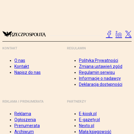
KONTAKT
REGULAMIN
O nas
Polityka Prywatności
Kontakt
Zmiana ustawień zgód
Napisz do nas
Regulamin serwisu
Informacje o nadawcy
Deklaracja dostępności
REKLAMA I PRENUMERATA
PARTNERZY
Reklama
E-kiosk.pl
Ogłoszenia
E-gazety.pl
Prenumerata
Nexto.pl
Archiwum
Mała księgowość