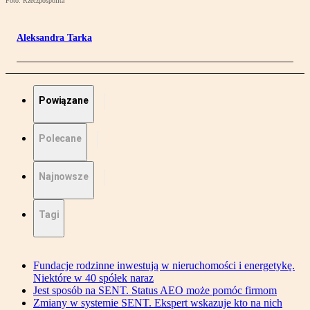
Foto: Rzeczpospolita
Aleksandra Tarka
Powiązane
Polecane
Najnowsze
Tagi
Fundacje rodzinne inwestują w nieruchomości i energetykę.
Niektóre w 40 spółek naraz
Jest sposób na SENT. Status AEO może pomóc firmom
Zmiany w systemie SENT. Ekspert wskazuje kto na nich