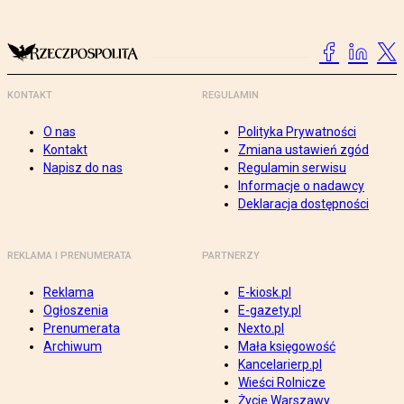
KONTAKT
REGULAMIN
O nas
Polityka Prywatności
Kontakt
Zmiana ustawień zgód
Napisz do nas
Regulamin serwisu
Informacje o nadawcy
Deklaracja dostępności
REKLAMA I PRENUMERATA
PARTNERZY
Reklama
E-kiosk.pl
Ogłoszenia
E-gazety.pl
Prenumerata
Nexto.pl
Archiwum
Mała księgowość
Kancelarierp.pl
Wieści Rolnicze
Życie Warszawy