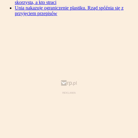
skorzysta, a kto straci
Unia nakazuje ograniczenie plastiku. Rząd spóźnia się z
przyjęciem przepisów