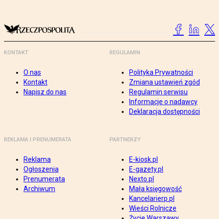
KONTAKT
REGULAMIN
O nas
Polityka Prywatności
Kontakt
Zmiana ustawień zgód
Napisz do nas
Regulamin serwisu
Informacje o nadawcy
Deklaracja dostępności
REKLAMA I PRENUMERATA
PARTNERZY
Reklama
E-kiosk.pl
Ogłoszenia
E-gazety.pl
Prenumerata
Nexto.pl
Archiwum
Mała księgowość
Kancelarierp.pl
Wieści Rolnicze
Życie Warszawy