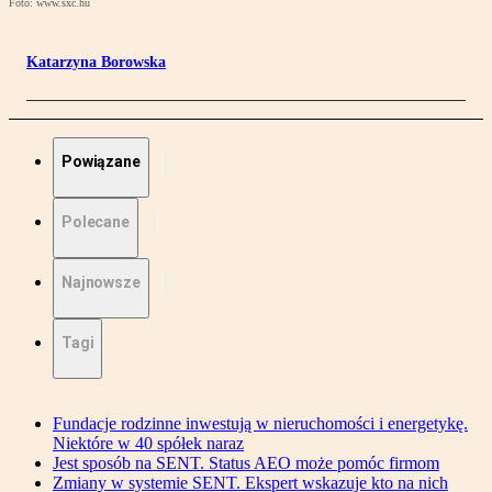
Foto: www.sxc.hu
Katarzyna Borowska
Powiązane
Polecane
Najnowsze
Tagi
Fundacje rodzinne inwestują w nieruchomości i energetykę.
Niektóre w 40 spółek naraz
Jest sposób na SENT. Status AEO może pomóc firmom
Zmiany w systemie SENT. Ekspert wskazuje kto na nich