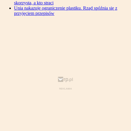
skorzysta, a kto straci
Unia nakazuje ograniczenie plastiku. Rząd spóźnia się z
przyjęciem przepisów