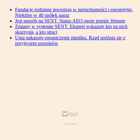
Fundacje rodzinne inwestują w nieruchomości i energetykę.
Niektóre w 40 spółek naraz
Jest sposób na SENT. Status AEO może pomóc firmom
Zmiany w systemie SENT. Ekspert wskazuje kto na nich
skorzysta, a kto straci
Unia nakazuje ograniczenie plastiku. Rząd spóźnia się z
przyjęciem przepisów