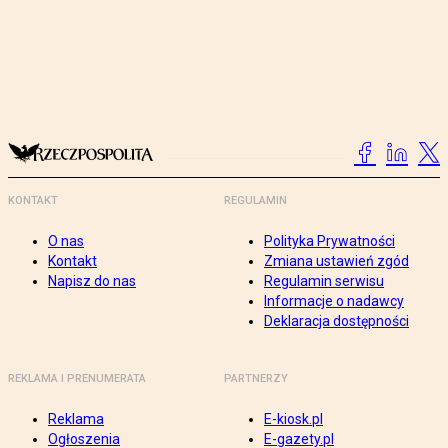
KONTAKT
REGULAMIN
O nas
Polityka Prywatności
Kontakt
Zmiana ustawień zgód
Napisz do nas
Regulamin serwisu
Informacje o nadawcy
Deklaracja dostępności
REKLAMA I PRENUMERATA
PARTNERZY
Reklama
E-kiosk.pl
Ogłoszenia
E-gazety.pl