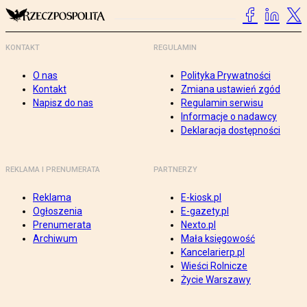
KONTAKT
REGULAMIN
O nas
Polityka Prywatności
Kontakt
Zmiana ustawień zgód
Napisz do nas
Regulamin serwisu
Informacje o nadawcy
Deklaracja dostępności
REKLAMA I PRENUMERATA
PARTNERZY
Reklama
E-kiosk.pl
Ogłoszenia
E-gazety.pl
Prenumerata
Nexto.pl
Archiwum
Mała księgowość
Kancelarierp.pl
Wieści Rolnicze
Życie Warszawy