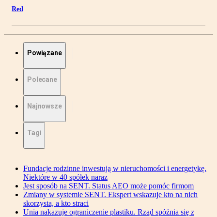
Red
Powiązane
Polecane
Najnowsze
Tagi
Fundacje rodzinne inwestują w nieruchomości i energetykę.
Niektóre w 40 spółek naraz
Jest sposób na SENT. Status AEO może pomóc firmom
Zmiany w systemie SENT. Ekspert wskazuje kto na nich
skorzysta, a kto straci
Unia nakazuje ograniczenie plastiku. Rząd spóźnia się z