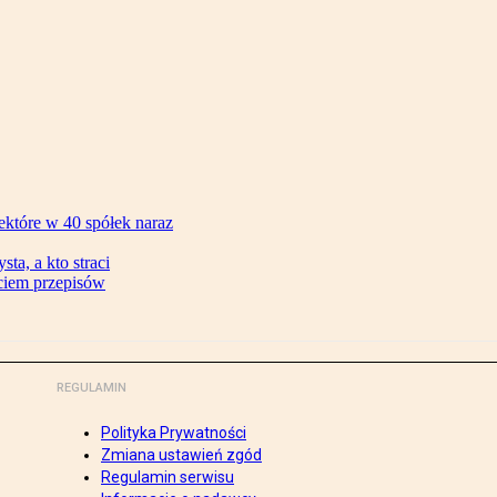
ektóre w 40 spółek naraz
ta, a kto straci
ęciem przepisów
REGULAMIN
Polityka Prywatności
Zmiana ustawień zgód
Regulamin serwisu