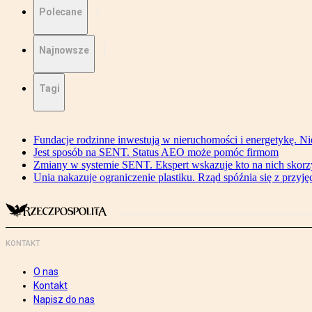
Polecane
Najnowsze
Tagi
Fundacje rodzinne inwestują w nieruchomości i energetykę. Ni
Jest sposób na SENT. Status AEO może pomóc firmom
Zmiany w systemie SENT. Ekspert wskazuje kto na nich skorzys
Unia nakazuje ograniczenie plastiku. Rząd spóźnia się z przyj
KONTAKT
O nas
Kontakt
Napisz do nas