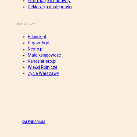
Informacje o nadawcy
Deklaracja dostępności
PARTNERZY
E-kiosk.pl
E-gazety.pl
Nexto.pl
Mała księgowość
Kancelarierp.pl
Wieści Rolnicze
Życie Warszawy
KALENDARIUM