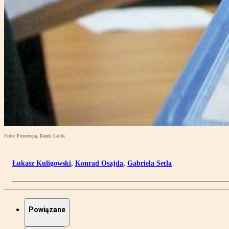
Foto: Fotorzepa, Darek Golik
Łukasz Kuligowski
,
Konrad Osajda
,
Gabriela Setla
Powiązane