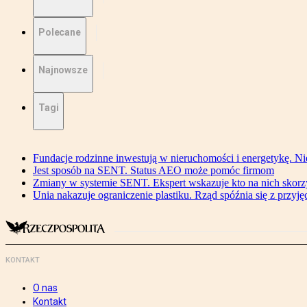
Polecane
Najnowsze
Tagi
Fundacje rodzinne inwestują w nieruchomości i energetykę. Ni
Jest sposób na SENT. Status AEO może pomóc firmom
Zmiany w systemie SENT. Ekspert wskazuje kto na nich skorzys
Unia nakazuje ograniczenie plastiku. Rząd spóźnia się z przyj
KONTAKT
O nas
Kontakt