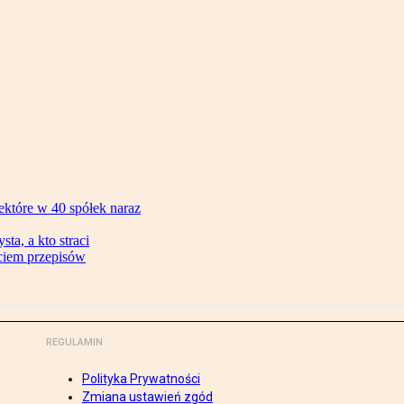
ektóre w 40 spółek naraz
ta, a kto straci
ęciem przepisów
REGULAMIN
Polityka Prywatności
Zmiana ustawień zgód