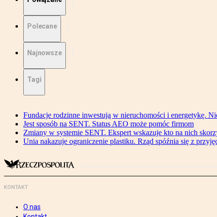
Polecane
Najnowsze
Tagi
Fundacje rodzinne inwestują w nieruchomości i energetykę. Ni
Jest sposób na SENT. Status AEO może pomóc firmom
Zmiany w systemie SENT. Ekspert wskazuje kto na nich skorzys
Unia nakazuje ograniczenie plastiku. Rząd spóźnia się z przyj
KONTAKT
O nas
Kontakt