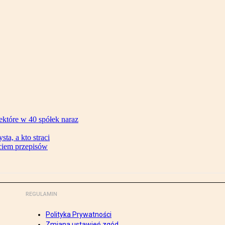
ektóre w 40 spółek naraz
ta, a kto straci
ęciem przepisów
REGULAMIN
Polityka Prywatności
Zmiana ustawień zgód