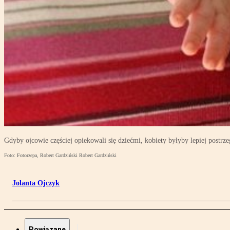
Gdyby ojcowie częściej opiekowali się dziećmi, kobiety byłyby lepiej postrz
Foto: Fotorzepa, Robert Gardziński Robert Gardziński
Jolanta Ojczyk
Powiązane