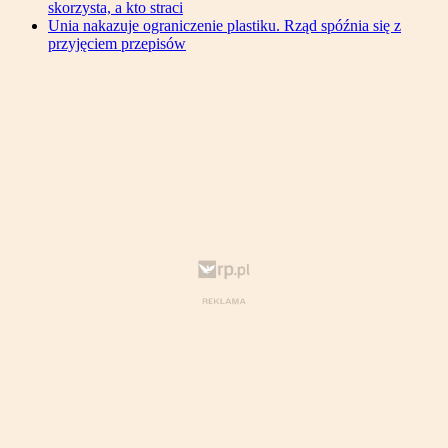
skorzysta, a kto straci
Unia nakazuje ograniczenie plastiku. Rząd spóźnia się z
przyjęciem przepisów