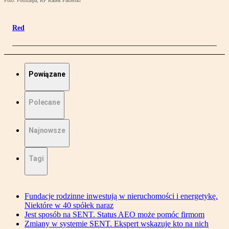
Foto: Fotorzepa, RP Radek Pasterski
Red
Powiązane
Polecane
Najnowsze
Tagi
Fundacje rodzinne inwestują w nieruchomości i energetykę.
Niektóre w 40 spółek naraz
Jest sposób na SENT. Status AEO może pomóc firmom
Zmiany w systemie SENT. Ekspert wskazuje kto na nich