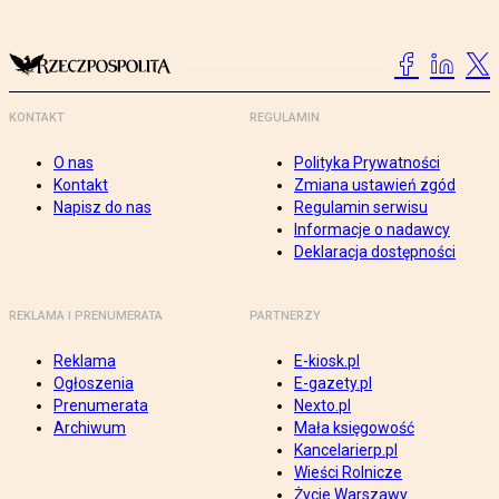
KONTAKT
REGULAMIN
O nas
Polityka Prywatności
Kontakt
Zmiana ustawień zgód
Napisz do nas
Regulamin serwisu
Informacje o nadawcy
Deklaracja dostępności
REKLAMA I PRENUMERATA
PARTNERZY
Reklama
E-kiosk.pl
Ogłoszenia
E-gazety.pl
Prenumerata
Nexto.pl
Archiwum
Mała księgowość
Kancelarierp.pl
Wieści Rolnicze
Życie Warszawy