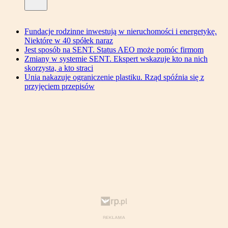
Fundacje rodzinne inwestują w nieruchomości i energetykę.
Niektóre w 40 spółek naraz
Jest sposób na SENT. Status AEO może pomóc firmom
Zmiany w systemie SENT. Ekspert wskazuje kto na nich
skorzysta, a kto straci
Unia nakazuje ograniczenie plastiku. Rząd spóźnia się z
przyjęciem przepisów