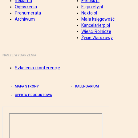
Reklama
E-kiosk.pl
Ogłoszenia
E-gazety.pl
Prenumerata
Nexto.pl
Archiwum
Mała księgowość
Kancelarierp.pl
Wieści Rolnicze
Życie Warszawy
NASZE WYDARZENIA
Szkolenia i konferencje
MAPA STRONY
KALENDARIUM
OFERTA PRODUKTOWA