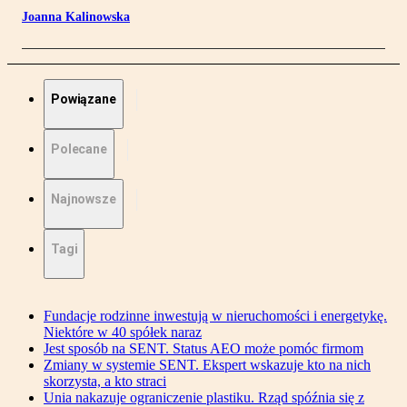
Joanna Kalinowska
Powiązane
Polecane
Najnowsze
Tagi
Fundacje rodzinne inwestują w nieruchomości i energetykę.
Niektóre w 40 spółek naraz
Jest sposób na SENT. Status AEO może pomóc firmom
Zmiany w systemie SENT. Ekspert wskazuje kto na nich
skorzysta, a kto straci
Unia nakazuje ograniczenie plastiku. Rząd spóźnia się z