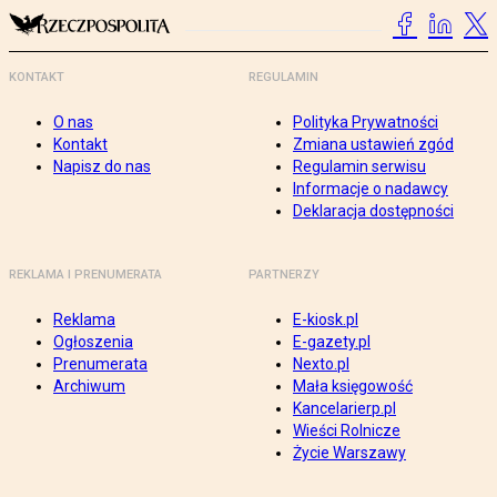
KONTAKT
REGULAMIN
O nas
Polityka Prywatności
Kontakt
Zmiana ustawień zgód
Napisz do nas
Regulamin serwisu
Informacje o nadawcy
Deklaracja dostępności
REKLAMA I PRENUMERATA
PARTNERZY
Reklama
E-kiosk.pl
Ogłoszenia
E-gazety.pl
Prenumerata
Nexto.pl
Archiwum
Mała księgowość
Kancelarierp.pl
Wieści Rolnicze
Życie Warszawy