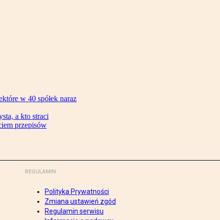
ektóre w 40 spółek naraz
ta, a kto straci
ęciem przepisów
REGULAMIN
Polityka Prywatności
Zmiana ustawień zgód
Regulamin serwisu