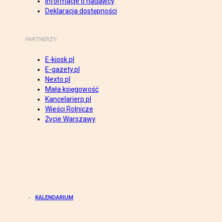
Informacje o nadawcy
Deklaracja dostępności
PARTNERZY
E-kiosk.pl
E-gazety.pl
Nexto.pl
Mała księgowość
Kancelarierp.pl
Wieści Rolnicze
Życie Warszawy
KALENDARIUM