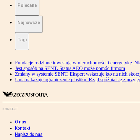
Polecane
Najnowsze
Tagi
Fundacje rodzinne inwestują w nieruchomości i energetykę. Ni
Jest sposób na SENT. Status AEO może pomóc firmom
Zmiany w systemie SENT. Ekspert wskazuje kto na nich skorzys
Unia nakazuje ograniczenie plastiku. Rząd spóźnia się z przyj
KONTAKT
O nas
Kontakt
Napisz do nas