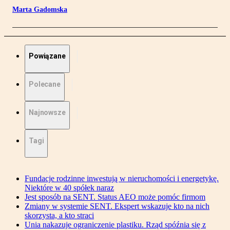
Marta Gadomska
Powiązane
Polecane
Najnowsze
Tagi
Fundacje rodzinne inwestują w nieruchomości i energetykę.
Niektóre w 40 spółek naraz
Jest sposób na SENT. Status AEO może pomóc firmom
Zmiany w systemie SENT. Ekspert wskazuje kto na nich
skorzysta, a kto straci
Unia nakazuje ograniczenie plastiku. Rząd spóźnia się z