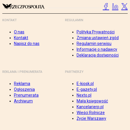
KONTAKT
REGULAMIN
O nas
Polityka Prywatności
Kontakt
Zmiana ustawień zgód
Napisz do nas
Regulamin serwisu
Informacje o nadawcy
Deklaracja dostępności
REKLAMA I PRENUMERATA
PARTNERZY
Reklama
E-kiosk.pl
Ogłoszenia
E-gazety.pl
Prenumerata
Nexto.pl
Archiwum
Mała księgowość
Kancelarierp.pl
Wieści Rolnicze
Życie Warszawy