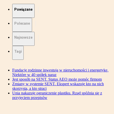
Powiązane
Polecane
Najnowsze
Tagi
Fundacje rodzinne inwestują w nieruchomości i energetykę.
Niektóre w 40 spółek naraz
Jest sposób na SENT. Status AEO może pomóc firmom
Zmiany w systemie SENT. Ekspert wskazuje kto na nich
skorzysta, a kto straci
Unia nakazuje ograniczenie plastiku. Rząd spóźnia się z
przyjęciem przepisów