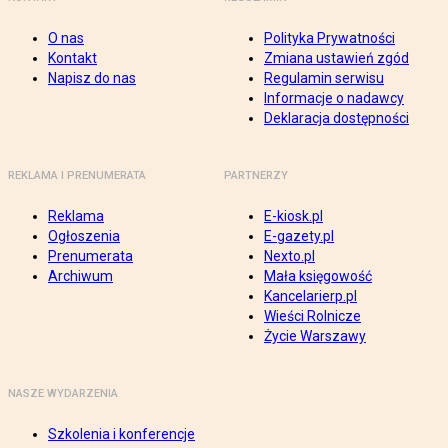
O nas
Polityka Prywatności
Kontakt
Zmiana ustawień zgód
Napisz do nas
Regulamin serwisu
Informacje o nadawcy
Deklaracja dostępności
REKLAMA I PRENUMERATA
PARTNERZY
Reklama
E-kiosk.pl
Ogłoszenia
E-gazety.pl
Prenumerata
Nexto.pl
Archiwum
Mała księgowość
Kancelarierp.pl
Wieści Rolnicze
Życie Warszawy
NASZE WYDARZENIA
Szkolenia i konferencje