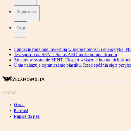
Najnowsze
Tagi
Fundacje rodzinne inwestują w nieruchomości i energetykę. Ni
Jest sposób na SENT. Status AEO może pomóc firmom
Zmiany w systemie SENT. Ekspert wskazuje kto na nich skorzys
Unia nakazuje ograniczenie plastiku. Rząd spóźnia się z przyj
KONTAKT
O nas
Kontakt
Napisz do nas