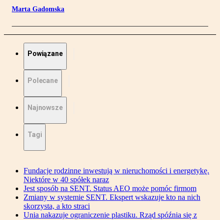
Marta Gadomska
Powiązane
Polecane
Najnowsze
Tagi
Fundacje rodzinne inwestują w nieruchomości i energetykę.
Niektóre w 40 spółek naraz
Jest sposób na SENT. Status AEO może pomóc firmom
Zmiany w systemie SENT. Ekspert wskazuje kto na nich
skorzysta, a kto straci
Unia nakazuje ograniczenie plastiku. Rząd spóźnia się z