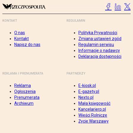
KONTAKT
REGULAMIN
O nas
Polityka Prywatności
Kontakt
Zmiana ustawień zgód
Napisz do nas
Regulamin serwisu
Informacje o nadawcy
Deklaracja dostępności
REKLAMA I PRENUMERATA
PARTNERZY
Reklama
E-kiosk.pl
Ogłoszenia
E-gazety.pl
Prenumerata
Nexto.pl
Archiwum
Mała księgowość
Kancelarierp.pl
Wieści Rolnicze
Życie Warszawy