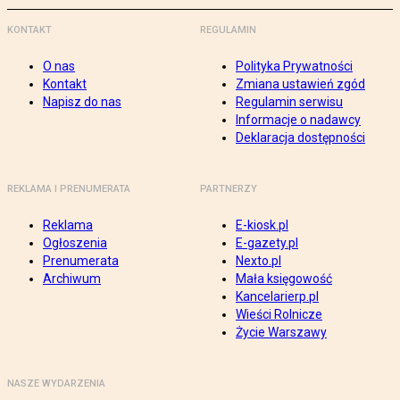
KONTAKT
REGULAMIN
O nas
Polityka Prywatności
Kontakt
Zmiana ustawień zgód
Napisz do nas
Regulamin serwisu
Informacje o nadawcy
Deklaracja dostępności
REKLAMA I PRENUMERATA
PARTNERZY
Reklama
E-kiosk.pl
Ogłoszenia
E-gazety.pl
Prenumerata
Nexto.pl
Archiwum
Mała księgowość
Kancelarierp.pl
Wieści Rolnicze
Życie Warszawy
NASZE WYDARZENIA