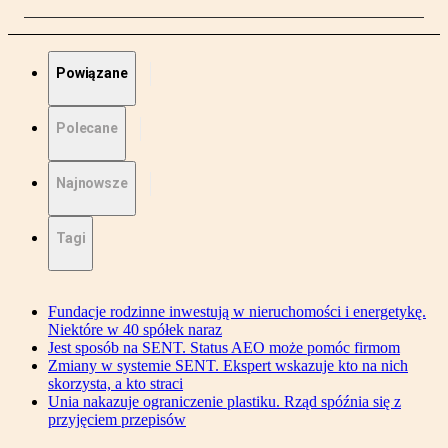
Powiązane
Polecane
Najnowsze
Tagi
Fundacje rodzinne inwestują w nieruchomości i energetykę.
Niektóre w 40 spółek naraz
Jest sposób na SENT. Status AEO może pomóc firmom
Zmiany w systemie SENT. Ekspert wskazuje kto na nich
skorzysta, a kto straci
Unia nakazuje ograniczenie plastiku. Rząd spóźnia się z
przyjęciem przepisów