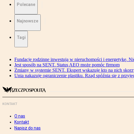
Polecane
Najnowsze
Tagi
Fundacje rodzinne inwestują w nieruchomości i energetykę. Ni
Jest sposób na SENT. Status AEO może pomóc firmom
Zmiany w systemie SENT. Ekspert wskazuje kto na nich skorzys
Unia nakazuje ograniczenie plastiku. Rząd spóźnia się z przyj
KONTAKT
O nas
Kontakt
Napisz do nas