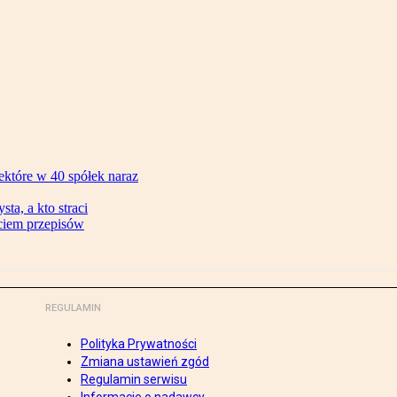
ektóre w 40 spółek naraz
ta, a kto straci
ęciem przepisów
REGULAMIN
Polityka Prywatności
Zmiana ustawień zgód
Regulamin serwisu