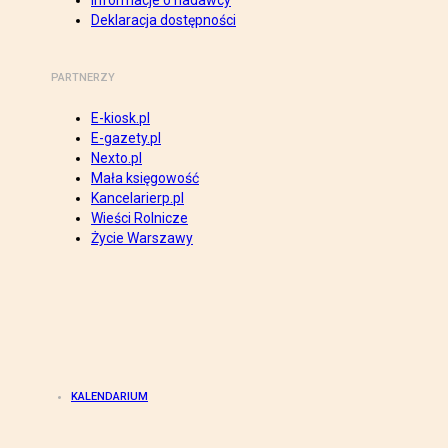
Informacje o nadawcy
Deklaracja dostępności
PARTNERZY
E-kiosk.pl
E-gazety.pl
Nexto.pl
Mała księgowość
Kancelarierp.pl
Wieści Rolnicze
Życie Warszawy
KALENDARIUM