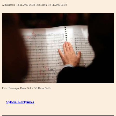
Aktualizacja:
18.11.2009 06:38
Publikacja:
18.11.2009 05:50
Foto: Fotorzepa, Darek Golik DG Darek Golik
Sylwia Gortyńska