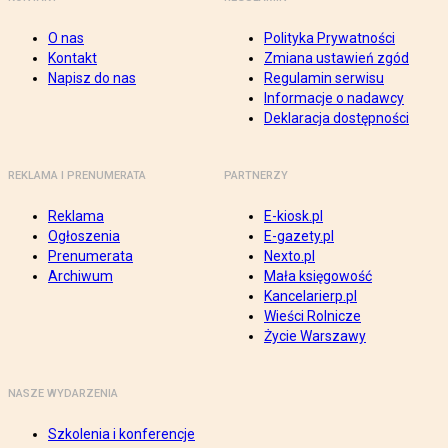
O nas
Polityka Prywatności
Kontakt
Zmiana ustawień zgód
Napisz do nas
Regulamin serwisu
Informacje o nadawcy
Deklaracja dostępności
REKLAMA I PRENUMERATA
PARTNERZY
Reklama
E-kiosk.pl
Ogłoszenia
E-gazety.pl
Prenumerata
Nexto.pl
Archiwum
Mała księgowość
Kancelarierp.pl
Wieści Rolnicze
Życie Warszawy
NASZE WYDARZENIA
Szkolenia i konferencje