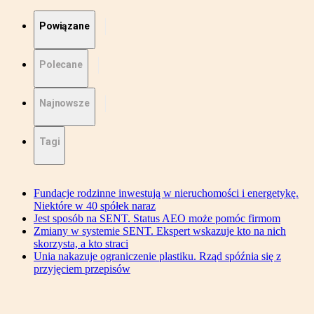
Powiązane
Polecane
Najnowsze
Tagi
Fundacje rodzinne inwestują w nieruchomości i energetykę.
Niektóre w 40 spółek naraz
Jest sposób na SENT. Status AEO może pomóc firmom
Zmiany w systemie SENT. Ekspert wskazuje kto na nich
skorzysta, a kto straci
Unia nakazuje ograniczenie plastiku. Rząd spóźnia się z
przyjęciem przepisów