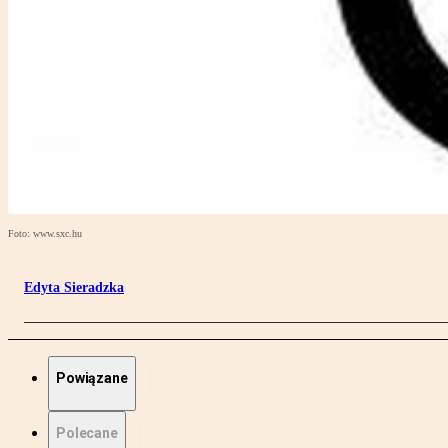
Foto: www.sxc.hu
Edyta Sieradzka
Powiązane
Polecane