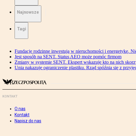
Najnowsze
Tagi
Fundacje rodzinne inwestują w nieruchomości i energetykę. Ni
Jest sposób na SENT. Status AEO może pomóc firmom
Zmiany w systemie SENT. Ekspert wskazuje kto na nich skorzys
Unia nakazuje ograniczenie plastiku. Rząd spóźnia się z przyj
KONTAKT
O nas
Kontakt
Napisz do nas