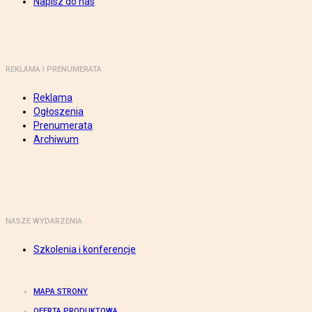
Napisz do nas
REKLAMA I PRENUMERATA
Reklama
Ogłoszenia
Prenumerata
Archiwum
NASZE WYDARZENIA
Szkolenia i konferencje
MAPA STRONY
OFERTA PRODUKTOWA