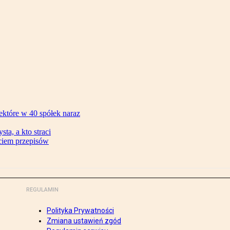
ektóre w 40 spółek naraz
ta, a kto straci
ęciem przepisów
REGULAMIN
Polityka Prywatności
Zmiana ustawień zgód