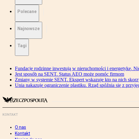
Polecane
Najnowsze
Tagi
Fundacje rodzinne inwestują w nieruchomości i energetykę. Ni
Jest sposób na SENT. Status AEO może pomóc firmom
Zmiany w systemie SENT. Ekspert wskazuje kto na nich skorzys
Unia nakazuje ograniczenie plastiku. Rząd spóźnia się z przyj
KONTAKT
O nas
Kontakt