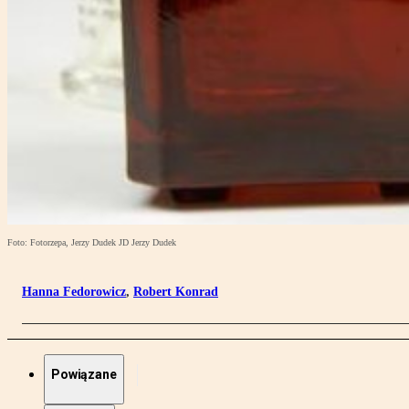
Foto: Fotorzepa, Jerzy Dudek JD Jerzy Dudek
Hanna Fedorowicz
,
Robert Konrad
Powiązane