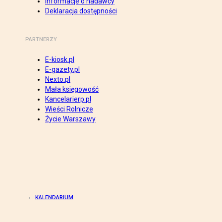
Informacje o nadawcy
Deklaracja dostępności
PARTNERZY
E-kiosk.pl
E-gazety.pl
Nexto.pl
Mała księgowość
Kancelarierp.pl
Wieści Rolnicze
Życie Warszawy
KALENDARIUM