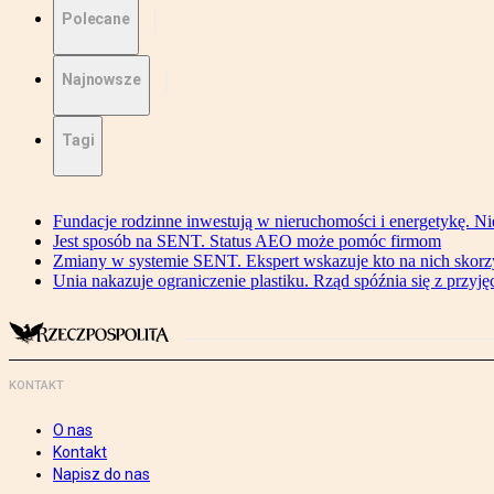
Polecane
Najnowsze
Tagi
Fundacje rodzinne inwestują w nieruchomości i energetykę. Ni
Jest sposób na SENT. Status AEO może pomóc firmom
Zmiany w systemie SENT. Ekspert wskazuje kto na nich skorzys
Unia nakazuje ograniczenie plastiku. Rząd spóźnia się z przyj
KONTAKT
O nas
Kontakt
Napisz do nas