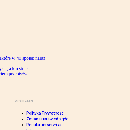
ektóre w 40 spółek naraz
ta, a kto straci
ęciem przepisów
REGULAMIN
Polityka Prywatności
Zmiana ustawień zgód
Regulamin serwisu