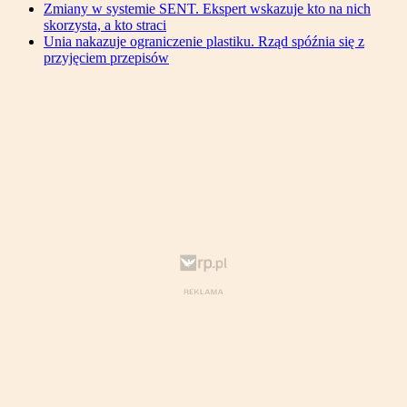
Zmiany w systemie SENT. Ekspert wskazuje kto na nich
skorzysta, a kto straci
Unia nakazuje ograniczenie plastiku. Rząd spóźnia się z
przyjęciem przepisów