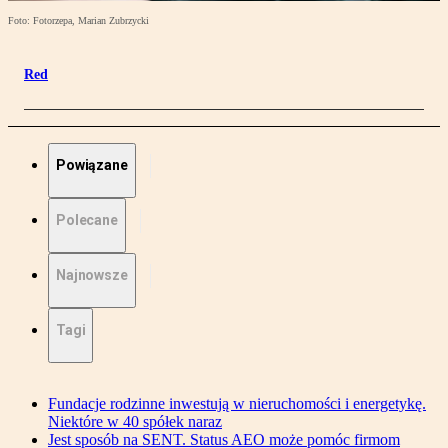
Foto: Fotorzepa, Marian Zubrzycki
Red
Powiązane
Polecane
Najnowsze
Tagi
Fundacje rodzinne inwestują w nieruchomości i energetykę.
Niektóre w 40 spółek naraz
Jest sposób na SENT. Status AEO może pomóc firmom