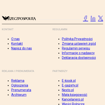
KONTAKT
REGULAMIN
O nas
Polityka Prywatności
Kontakt
Zmiana ustawień zgód
Napisz do nas
Regulamin serwisu
Informacje o nadawcy
Deklaracja dostępności
REKLAMA I PRENUMERATA
PARTNERZY
Reklama
E-kiosk.pl
Ogłoszenia
E-gazety.pl
Prenumerata
Nexto.pl
Archiwum
Mała księgowość
Kancelarierp.pl
Wieści Rolnicze