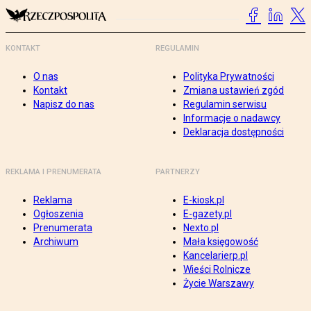
KONTAKT
REGULAMIN
O nas
Polityka Prywatności
Kontakt
Zmiana ustawień zgód
Napisz do nas
Regulamin serwisu
Informacje o nadawcy
Deklaracja dostępności
REKLAMA I PRENUMERATA
PARTNERZY
Reklama
E-kiosk.pl
Ogłoszenia
E-gazety.pl
Prenumerata
Nexto.pl
Archiwum
Mała księgowość
Kancelarierp.pl
Wieści Rolnicze
Życie Warszawy