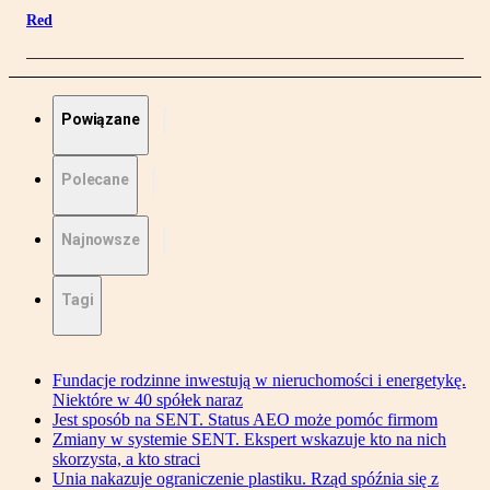
Red
Powiązane
Polecane
Najnowsze
Tagi
Fundacje rodzinne inwestują w nieruchomości i energetykę.
Niektóre w 40 spółek naraz
Jest sposób na SENT. Status AEO może pomóc firmom
Zmiany w systemie SENT. Ekspert wskazuje kto na nich
skorzysta, a kto straci
Unia nakazuje ograniczenie plastiku. Rząd spóźnia się z