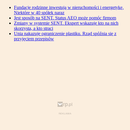
Fundacje rodzinne inwestują w nieruchomości i energetykę.
Niektóre w 40 spółek naraz
Jest sposób na SENT. Status AEO może pomóc firmom
Zmiany w systemie SENT. Ekspert wskazuje kto na nich
skorzysta, a kto straci
Unia nakazuje ograniczenie plastiku. Rząd spóźnia się z
przyjęciem przepisów