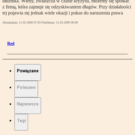
dłużnika. Wtedy, zwłaszcza w czasie kryzysu, możemy się spotkać
z firmą, która zajmuje się odzyskiwaniem długów. Przy działalności
tej pojawia się jednak wiele okazji i pokus do naruszenia prawa
Aktualizacja:
11.03.2009 07:03
Publikacja:
11.03.2009 06:00
Red
Powiązane
Polecane
Najnowsze
Tagi