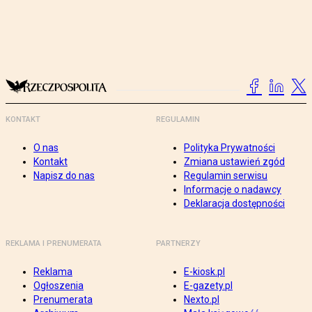
KONTAKT
REGULAMIN
O nas
Polityka Prywatności
Kontakt
Zmiana ustawień zgód
Napisz do nas
Regulamin serwisu
Informacje o nadawcy
Deklaracja dostępności
REKLAMA I PRENUMERATA
PARTNERZY
Reklama
E-kiosk.pl
Ogłoszenia
E-gazety.pl
Prenumerata
Nexto.pl