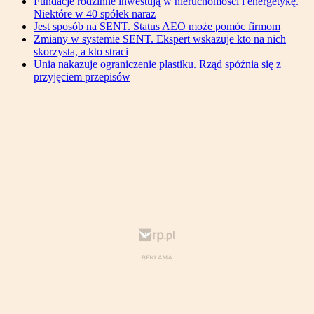
Fundacje rodzinne inwestują w nieruchomości i energetykę.
Niektóre w 40 spółek naraz
Jest sposób na SENT. Status AEO może pomóc firmom
Zmiany w systemie SENT. Ekspert wskazuje kto na nich
skorzysta, a kto straci
Unia nakazuje ograniczenie plastiku. Rząd spóźnia się z
przyjęciem przepisów