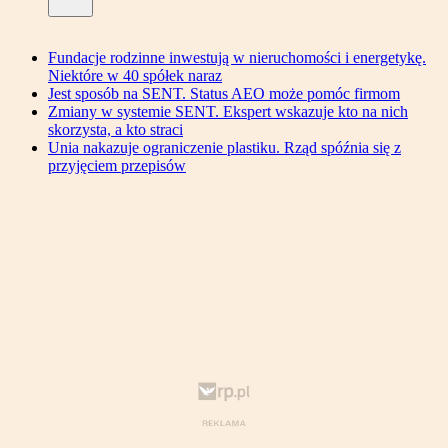
Fundacje rodzinne inwestują w nieruchomości i energetykę.
Niektóre w 40 spółek naraz
Jest sposób na SENT. Status AEO może pomóc firmom
Zmiany w systemie SENT. Ekspert wskazuje kto na nich
skorzysta, a kto straci
Unia nakazuje ograniczenie plastiku. Rząd spóźnia się z
przyjęciem przepisów