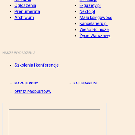
Ogłoszenia
E-gazety.pl
Prenumerata
Nexto.pl
Archiwum
Mała księgowość
Kancelarierp.pl
Wieści Rolnicze
Życie Warszawy
NASZE WYDARZENIA
Szkolenia i konferencje
MAPA STRONY
KALENDARIUM
OFERTA PRODUKTOWA