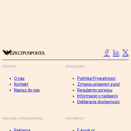
KONTAKT
REGULAMIN
O nas
Polityka Prywatności
Kontakt
Zmiana ustawień zgód
Napisz do nas
Regulamin serwisu
Informacje o nadawcy
Deklaracja dostępności
REKLAMA I PRENUMERATA
PARTNERZY
Reklama
E-kiosk.pl